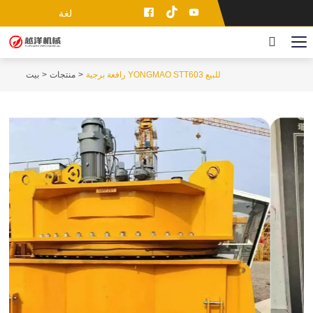
لغة
رافعة برجية YONGMAO STT603 للبيع
منتجات
بيت