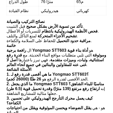
65م
76 مترًا
طول الذراع
كهربائي
هيدروليكي
نظام القيادة
نصائح التركيب والصيانة
قبل التثبيت.
تأكد من تسوية الأرض بشكل صحيح
للتسربات أو الأعطال.
فحص الأنظمة الهيدروليكية بانتظام
لمنع التآكل والتلف.
تشحيم الأجزاء المتحركة
للحفاظ على السلامة والكفاءة.
مراقبة حدود التحميل
خاتمة
هو
أداة بناء قوية
رافعة برجية Yongmao STT603
ال
وموثوقة
التي تلبي متطلبات مواقع البناء الحديثة. مع
قدرة رفع
استثنائية، وثبات، وميزات متقدمة
، فهي تبرز باعتبارها
أصل لا
.
غنى عنه للمقاولين والبنائين في جميع أنحاء العالم
الأسئلة الشائعة
1. ما هي أقصى قدرة رفع لـ Yongmao STT603؟
.
الحد الأقصى لقدرة الرفع هو
26 طنًا (26000 كجم)
2. ما الذي يجعل Yongmao STT603 مناسبًا للبناء الشاهق؟
إنه
ارتفاع رفع مرتفع (139 مترًا) وقدرة تحميل قوية (6.5 طن)
جعلها مثالية للمشاريع الشاهقة.
3. كيف يعمل محرك التأرجح الهيدروليكي على تحسين
الكفاءة؟
هو - هي
يقلل الضوضاء ويحسن الموثوقية ويقلل من احتياجات
.
الصيانة