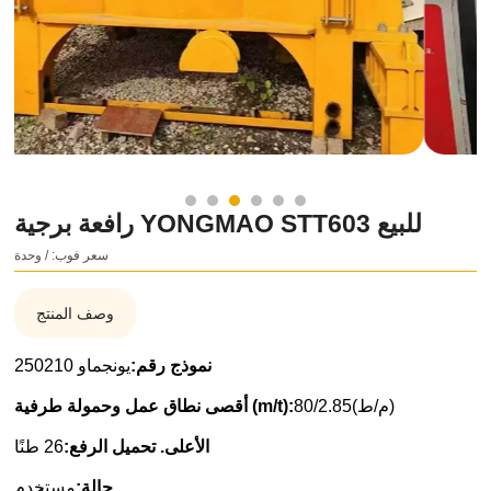
رافعة برجية YONGMAO STT603 للبيع
سعر فوب: / وحدة
وصف المنتج
نموذج رقم:
يونجماو 250210
80/2.85(م/ط)
أقصى نطاق عمل وحمولة طرفية (m/t):
الأعلى. تحميل الرفع:
26 طنًا
حالة:
مستخدم