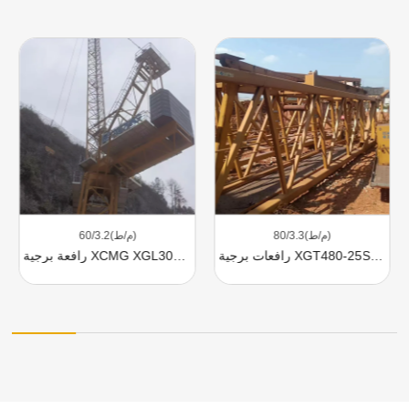
80/3.3(م/ط)
60/3.2(م/ط)
رافعات برجية XGT480-25S1 للبيع
رافعة برجية XCMG XGL300-18S 18t للبيع موديل 2023