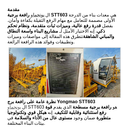
مقدمة
هي معدات بناء من الدرجة
رافعة برجية STT603
ال
يونجماو
الأولى مصممة للتعامل مع مهام الرفع الثقيلة بكفاءة وأمان.
بفضل
قدرة رفع عالية، وميزات ثبات متقدمة، ونظام تحكم
ذكي
، إنه الاختيار الأمثل لـ
مشاريع البناء واسعة النطاق
والمباني الشاهقة
تتطرق هذه المقالة إلى مواصفات وميزات
وتطبيقات وفوائد هذه الرافعة الرائعة.
نظرة عامة على رافعة برج Yongmao STT603
STT603 هو
رافعة برجية مسطحة
الذي يقدم
قوة
ال
يونجماو
رفع استثنائية وقابلية للتكيف
. إنه
هيكل قوي وتكنولوجيا
متطورة
ضمان وجود
مستوى عال من الأداء والسلامة
في
بيئات البناء المختلفة.