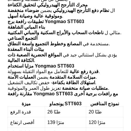
محرك التأرجح الهيدروليكي لتحقيق الكفاءة
ال
نظام دفع التأرجح الهيدروليكي
يضمن
ضوضاء منخفضة
.
وموثوقية عالية وصيانة أسهل
تطبيقات رافعة برج Yongmao STT603
بناء المباني الشاهقة
.
مثالي ل
ناطحات السحاب والأبراج السكنية والمباني المكتبية
التجمع الصناعي
.
مستخدمة في
المصانع وخطوط التجميع واسعة النطاق
بيئات البناء المعقدة
يؤدي بشكل استثنائي جيد في
المواقع الحضرية الصعبة ذات
.
الكثافة العالية
مزايا استخدام Yongmao STT603
للتعامل مع المواد الثقيلة بسهولة.
قدرة رفع عالية
.
ميزات السلامة المتقدمة
يضمن
العمليات الآمنة
- خفض تكاليف التشغيل.
استهلاك الطاقة بكفاءة
تعزيز طول العمر والموثوقية.
متطلبات صيانة منخفضة
مقارنة رافعة Yongmao STT603 مع رافعات برجية أخرى
نموذج المنافس
يونجماو STT603
ميزة
20 طنًا
26 طنًا
قدرة الرفع
120 مترًا
139 مترًا
أقصى ارتفاع