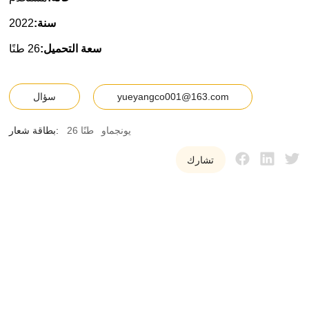
سنة:
2022
سعة التحميل:
26 طنًا
yueyangco001@163.com
سؤال
يونجماو
26 طنًا
بطاقة شعار:
تشارك
ي
و
ي
ا
ن
غ
ن
ح
ن
ن
ق
د
م
ل
ع
م
ل
ئ
ن
ا
م
ع
د
ا
ت
ر
ا
ف
ع
ة
ب
ر
ج
ي
ة
م
س
ت
ع
م
ل
ة
ع
ا
ل
ي
ة
ا
ل
ج
و
د
ة
و
م
و
ث
و
ق
ة
ل
م
س
ا
ع
د
ت
ه
م
.
ع
ل
ى
ت
ح
س
ي
ن
ا
ل
ك
ف
ا
ء
ة
و
خ
ف
ض
ا
ل
ت
ك
ا
ل
ي
ف