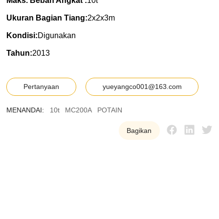
Maks. Beban Angkat :
10t
Ukuran Bagian Tiang:
2x2x3m
Kondisi:
Digunakan
Tahun:
2013
Pertanyaan
yueyangco001@163.com
MENANDAI:
10t
MC200A
POTAIN
Bagikan
Y
U
E
Y
A
N
G
K
a
m
i
m
e
n
y
e
d
i
a
k
a
n
p
e
r
a
l
a
t
a
n
t
o
w
e
r
c
r
a
n
e
b
e
k
a
s
b
e
r
k
u
a
l
i
t
a
s
t
i
n
g
g
i
d
a
n
a
n
d
a
l
k
e
p
a
d
a
p
e
l
a
n
g
g
a
n
k
a
m
i
u
n
t
u
k
m
e
m
b
a
n
t
u
m
e
r