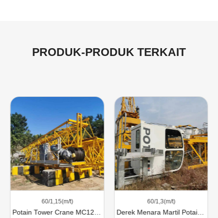
PRODUK-PRODUK TERKAIT
60/1,15(m/t)
60/1,3(m/t)
Potain Tower Crane MC120B
Derek Menara Martil Potain MC130