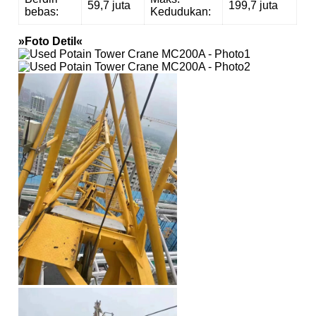
59,7 juta
199,7 juta
bebas:
Kedudukan:
»Foto Detil«