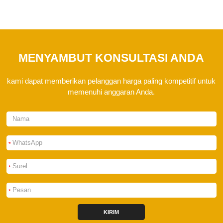
MENYAMBUT KONSULTASI ANDA
kami dapat memberikan pelanggan harga paling kompetitif untuk
memenuhi anggaran Anda.
*
*
*
KIRIM