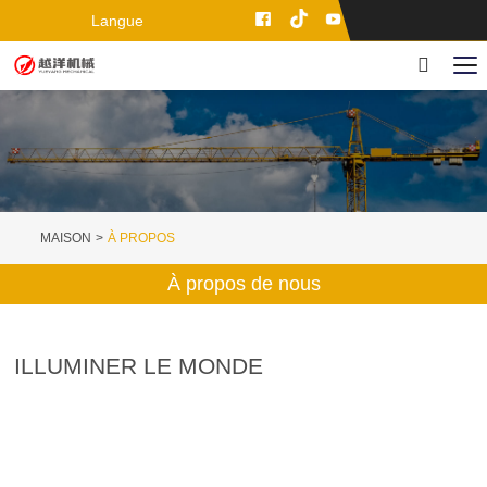
Langue
MAISON
À PROPOS
À propos de nous
ILLUMINER LE MONDE
GUANGZHOU
YUEYANG MACHINERY