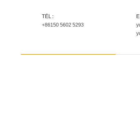
TÉL :
E
+86150 5602 5293
y
y
nous pouvon