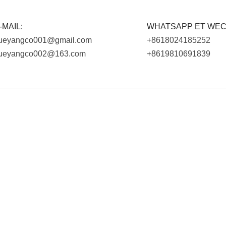
-MAIL:
WHATSAPP ET WEC
ueyangco001@gmail.com
+8618024185252
ueyangco002@163.com
+8619810691839
Accueille votre consultation
s offrir aux clients le prix le plus compétitif pour répondre à v