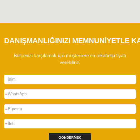
DANIŞMANLIĞINIZI MEMNUNIYETLE K
Bütçenizi karşılamak için müşterilere en rekabetçi fiyatı
verebiliriz.
*
*
*
GÖNDERMEK