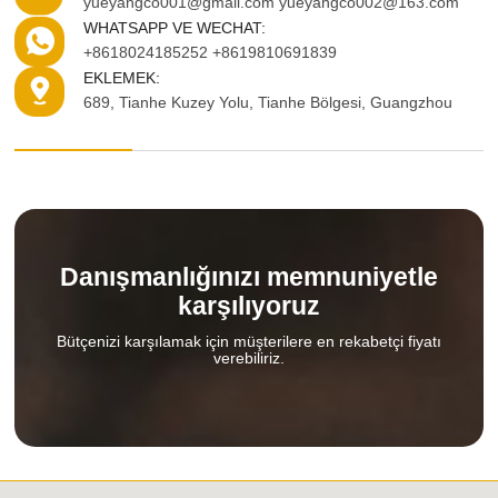
yueyangco001@gmail.com
yueyangco002@163.com
WHATSAPP VE WECHAT:
+8618024185252
+8619810691839
EKLEMEK:
689, Tianhe Kuzey Yolu, Tianhe Bölgesi, Guangzhou
Danışmanlığınızı memnuniyetle
karşılıyoruz
Bütçenizi karşılamak için müşterilere en rekabetçi fiyatı
verebiliriz.