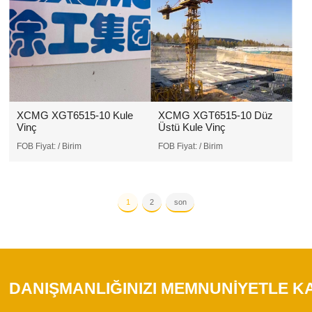
XCMG XGT6515-10 Kule
XCMG XGT6515-10 Düz
Vinç
Üstü Kule Vinç
FOB Fiyat:
/ Birim
FOB Fiyat:
/ Birim
1
2
son
DANIŞMANLIĞINIZI MEMNUNIYETLE K