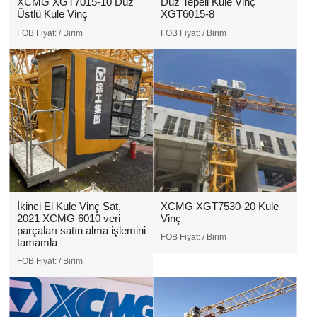
XCMG XGT7015-10 Düz
Düz Tepeli Kule Vinç
Üstlü Kule Vinç
XGT6015-8
FOB Fiyat:
/ Birim
FOB Fiyat:
/ Birim
İkinci El Kule Vinç Sat,
XCMG XGT7530-20 Kule
2021 XCMG 6010 veri
Vinç
parçaları satın alma işlemini
FOB Fiyat:
/ Birim
tamamla
FOB Fiyat:
/ Birim