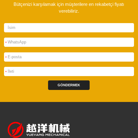
Bütçenizi karşılamak için müşterilere en rekabetçi fiyatı
verebiliriz.
*
*
*
GÖNDERMEK