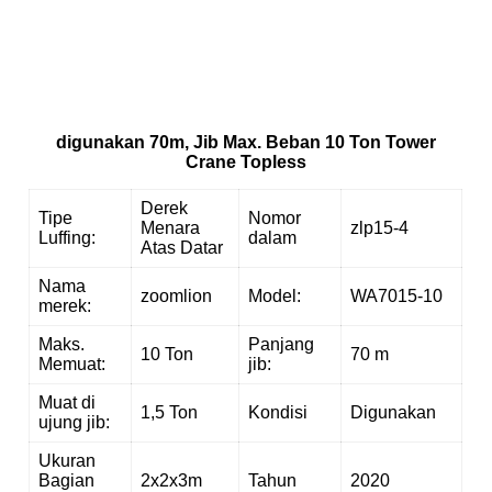
a
n
d
a
l
k
e
p
a
d
a
p
e
l
a
n
g
g
a
n
k
a
m
i
u
n
t
u
k
m
e
m
b
a
n
t
u
digunakan 70m, Jib Max. Beban 10 Ton Tower
Crane Topless
Derek
Tipe
Nomor
Menara
zlp15-4
Luffing:
dalam
Atas Datar
Nama
zoomlion
Model:
WA7015-10
merek:
Maks.
Panjang
10 Ton
70 m
Memuat:
jib:
Muat di
1,5 Ton
Kondisi
Digunakan
ujung jib:
Ukuran
Bagian
2x2x3m
Tahun
2020