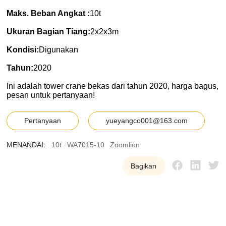
Maks. Beban Angkat :
10t
Ukuran Bagian Tiang:
2x2x3m
Kondisi:
Digunakan
Tahun:
2020
Ini adalah tower crane bekas dari tahun 2020, harga bagus,
pesan untuk pertanyaan!
Pertanyaan
yueyangco001@163.com
MENANDAI:
10t
WA7015-10
Zoomlion
Bagikan
Y
U
E
Y
A
N
G
K
a
m
i
m
e
n
y
e
d
i
a
k
a
n
p
e
r
a
l
a
t
a
n
t
o
w
e
r
c
r
a
n
e
b
e
k
a
s
b
e
r
k
u
a
l
i
t
a
s
t
i
n
g
g
i
d
a
n