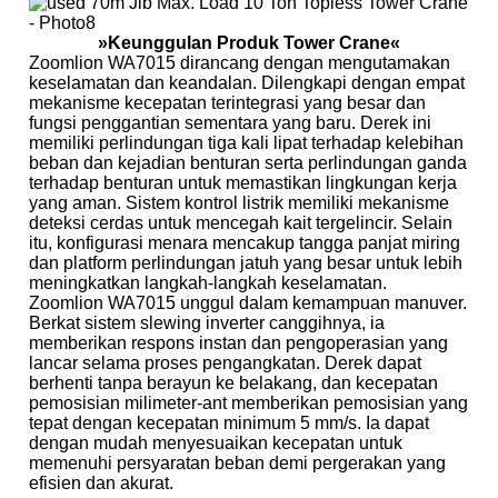
»Keunggulan Produk Tower Crane«
Zoomlion WA7015 dirancang dengan mengutamakan
keselamatan dan keandalan. Dilengkapi dengan empat
mekanisme kecepatan terintegrasi yang besar dan
fungsi penggantian sementara yang baru. Derek ini
memiliki perlindungan tiga kali lipat terhadap kelebihan
beban dan kejadian benturan serta perlindungan ganda
terhadap benturan untuk memastikan lingkungan kerja
yang aman. Sistem kontrol listrik memiliki mekanisme
deteksi cerdas untuk mencegah kait tergelincir. Selain
itu, konfigurasi menara mencakup tangga panjat miring
dan platform perlindungan jatuh yang besar untuk lebih
meningkatkan langkah-langkah keselamatan.
Zoomlion WA7015 unggul dalam kemampuan manuver.
Berkat sistem slewing inverter canggihnya, ia
memberikan respons instan dan pengoperasian yang
lancar selama proses pengangkatan. Derek dapat
berhenti tanpa berayun ke belakang, dan kecepatan
pemosisian milimeter-ant memberikan pemosisian yang
tepat dengan kecepatan minimum 5 mm/s. Ia dapat
dengan mudah menyesuaikan kecepatan untuk
memenuhi persyaratan beban demi pergerakan yang
efisien dan akurat.