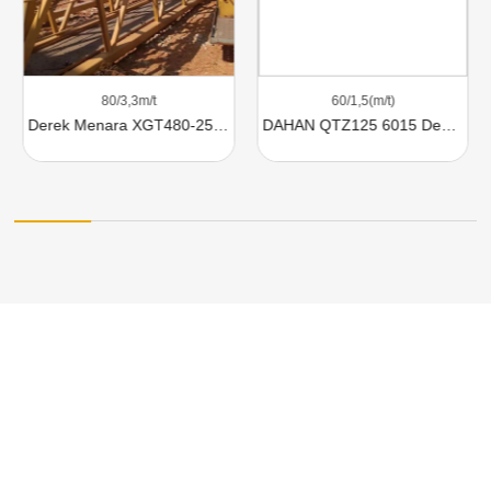
80/3,3m/t
60/1,5(m/t)
Derek Menara XGT480-25S1 Untuk Dijual
DAHAN QTZ125 6015 Dengan Kapasitas Angkat 8 Ton Dijual
Saya harap pertanyaan-pertanyaan ini dapat