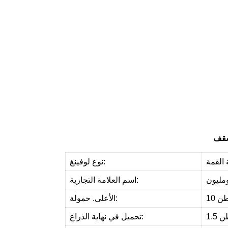
ى
ت
ح
س
ي
ن
القمة
نوع لوفينغ:
مليون
اسم العلامة التجارية:
1 طن
الأعلى. حمولة:
1 طن
تحميل في نهاية الذراع: