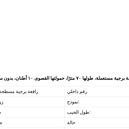
ي
و
ي
ا
ن
غ
ع
م
ل
ئ
ن
ا
م
ع
د
ا
ت
ر
ا
ف
ع
ة
ب
ر
ج
ي
ة
م
س
ت
ع
م
ل
ة
ع
ا
ل
ي
ة
ا
ل
ج
و
د
ة
و
م
و
ث
و
ق
ة
ل
م
س
ا
ع
د
ت
ه
م
ع
ل
.
ا
ل
ك
ف
ا
ء
ة
و
خ
ف
ض
ا
ل
ت
ك
ا
ل
ي
ف
رقم داخلي
رافعة برجية مسطحة 
نموذج:
زو
طول الجيب:
0
حالة
.5