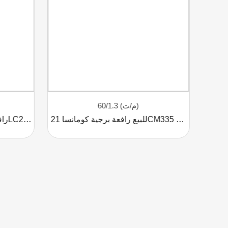
60/1.3 (م/ت)
للبيع رافعة برجية كومانسا 21CM335 بقدرة رفع 18 طن
رافعة برجية من طراز كومانسا 21LC290 بقدرة رفع 18 طنًا للبيع