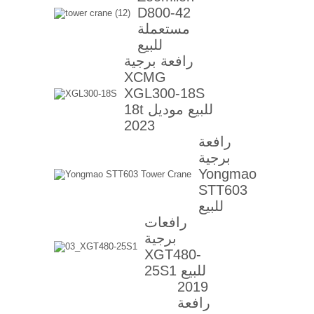
D800-42
مستعملة
للبيع
رافعة برجية
XCMG
XGL300-18S
18t للبيع موديل
2023
رافعة
برجية
Yongmao
STT603
للبيع
رافعات
برجية
XGT480-
25S1 للبيع
2019
رافعة