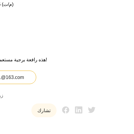
70/1.5 (م/ت)
هذه رافعة برجية مستعملة من عام 2020، سعر جيد، رسالة للاستفسار!
1@163.com
زو
تشارك