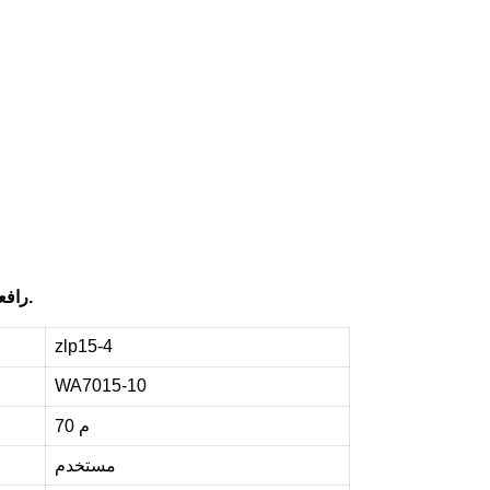
ن
ح
ن
ن
ق
د
م
ل
رافعة برجية مستعملة، طولها ٧٠ مترًا، حمولتها القصوى ١٠ أطنان، بدون سقف.
zlp15-4
WA7015-10
70 م
مستخدم