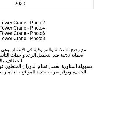
2020
بحماية ثلاثية ضد التحميل الزائد وأحداث الت
الخطاف. بالإضافة إلى ذلك، يتضمن تكوين البرج سلالم تسلق مائلة ومنصة حماية كبيرة من السقوط لتعزيز تدابير السلامة بشكل أكبر.
للخلف، وتوفر سرعة تحديد المواقع بالمليمتر تحديدًا دقيقًا بسرعة لا تقل عن 5 مم/ثانية. يمكنها بسهولة ضبط السرعة لتلبية متطلبات الحمل من أجل حركة فعالة ودقيقة.