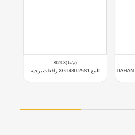
80/3.3(م/ط)
رافعات برجية XGT480-25S1 للبيع
رافعة برجية Zoomlion D800-42 مستعملة للبيع