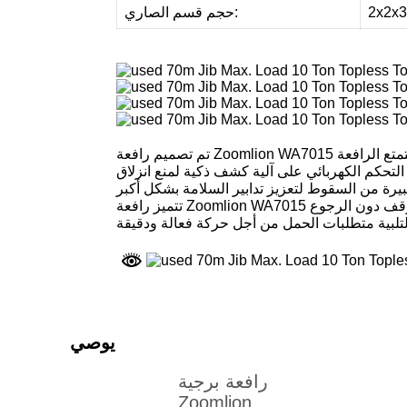
حجم قسم الصاري:
تم تصميم رافعة Zoomlion WA7015 مع وضع السلامة والموثوقية في الاعتبار. وهي مجهزة بأربع آليات سرعة متكاملة كبيرة ووظيفة تجاوز مؤقتة جديدة. تتمتع الرافعة
التحكم الكهربائي على آلية كشف ذكية لمنع انزلاق
تتميز رافعة Zoomlion WA7015 بسهولة المناورة. بفضل نظام الدوران المتطور، توفر استجابة فورية وتشغيلًا سلسًا طوال عملية الرفع. يمكن للرافعة التوقف دون الرجوع
يوصي
رافعة برجية
Zoomlion