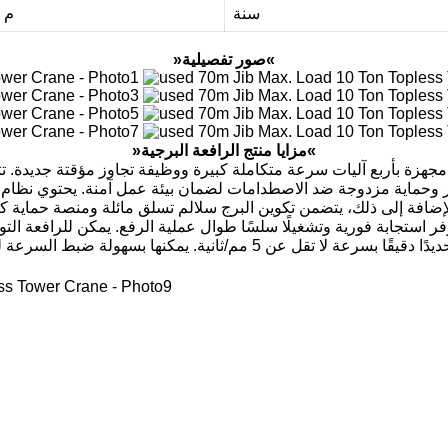
سنة
2x2x3 م
»صور تفصيلية«
»مزايا منتج الرافعة البرجية«
أثير وحماية مزدوجة ضد الاصطدامات لضمان بيئة عمل آمنة. يحتوي نظام 