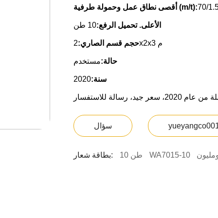
أقصى نطاق عمل وحمولة طرفية (m/t):
الأعلى. تحميل الرفع:
10 طن
2x2x3 م
حجم قسم الصاري:
حالة:
مستخدم
سنة:
2020
yueyangco00
سؤال
مليون
WA7015-10
10 طن
بطاقة شعار: