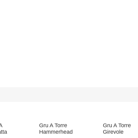
A
Gru A Torre
Gru A Torre
tta
Hammerhead
Girevole