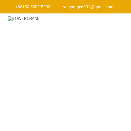
+86150 5602 5293
yueyangco001@gmail.com