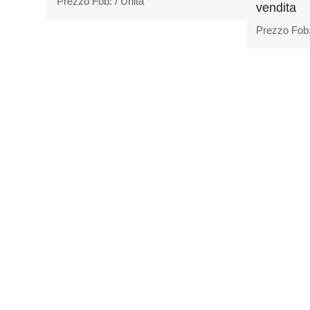
Prezzo Fob:
/ Unità
vendita
Prezzo Fob
AC
possiamo offrire