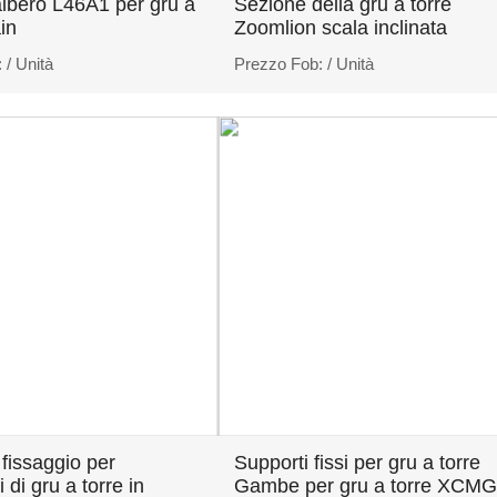
lbero L46A1 per gru a
Sezione della gru a torre
in
Zoomlion scala inclinata
:
/ Unità
Prezzo Fob:
/ Unità
 fissaggio per
Supporti fissi per gru a torre
 di gru a torre in
Gambe per gru a torre XCM