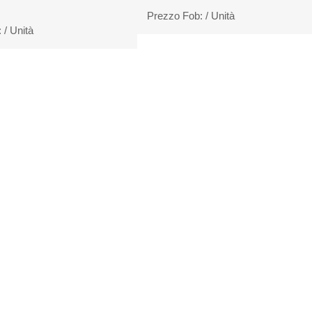
Prezzo Fob:
/ Unità
:
/ Unità
1
2
FINE
COGLIE LA TUA CONSULE
 ai clienti il prezzo più competitivo per rispettar