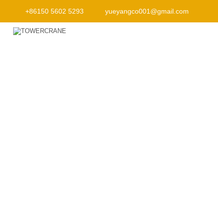
+86150 5602 5293
yueyangco001@gmail.com