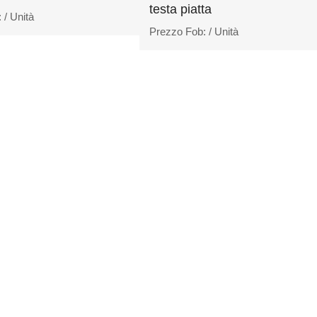
testa piatta
:
/ Unità
Prezzo Fob:
/ Unità
1
2
3
FINE
COGLIE LA TUA CONSULE
 ai clienti il prezzo più competitivo per rispettar