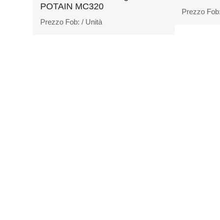
POTAIN MC320
Prezzo Fob
Prezzo Fob:
/ Unità
AC
possiamo offrire