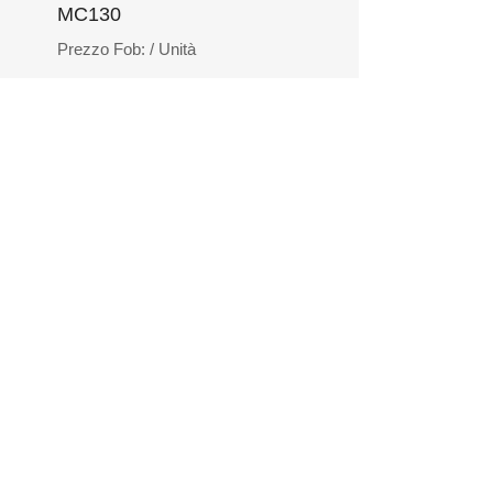
MC130
Prezzo Fob:
/ Unità
NZA
e il loro budget.