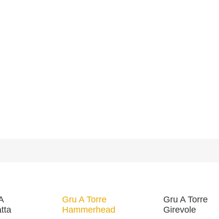
A
Gru A Torre
Gru A Torre
tta
Hammerhead
Girevole