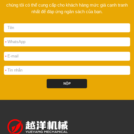
chúng tôi có thể cung cấp cho khách hàng mức giá cạnh tranh
nhất để đáp ứng ngân sách của bạn.
*
*
*
NỘP