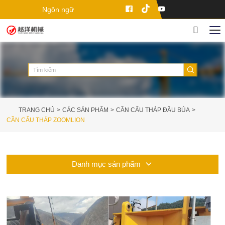
Ngôn ngữ
TRANG CHỦ
CÁC SẢN PHẨM
CẦN CẨU THÁP ĐẦU BÚA
CẦN CẨU THÁP ZOOMLION
Danh mục sản phẩm