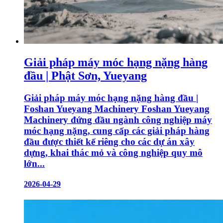
Giải pháp máy móc hạng nặng hàng
đầu | Phật Sơn, Yueyang
Giải pháp máy móc hạng nặng hàng đầu |
Foshan Yueyang Machinery Foshan Yueyang
Machinery đứng đầu ngành công nghiệp máy
móc hạng nặng, cung cấp các giải pháp hàng
đầu được thiết kế riêng cho các dự án xây
dựng, khai thác mỏ và công nghiệp quy mô
lớn...
2026-04-29