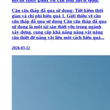
Cần cẩu tháp đã qua sử dụng: Tiết kiệm thời
gian và chi phí hiệu quả 1. Giới thiệu về cần
cẩu tháp đã qua sử dụng Cần cẩu tháp đã qua
sử dụng là một tài sản thiết yếu trong ngành
xây dựng, cung cấp khả năng nâng vật nặng
cần thiết để nâng vật liệu một cách hiệu quả...
2026-03-12