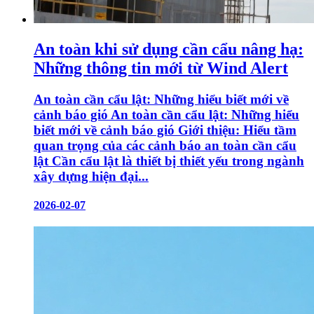
An toàn khi sử dụng cần cẩu nâng hạ:
Những thông tin mới từ Wind Alert
An toàn cần cẩu lật: Những hiểu biết mới về
cảnh báo gió An toàn cần cẩu lật: Những hiểu
biết mới về cảnh báo gió Giới thiệu: Hiểu tầm
quan trọng của các cảnh báo an toàn cần cẩu
lật Cần cẩu lật là thiết bị thiết yếu trong ngành
xây dựng hiện đại...
2026-02-07