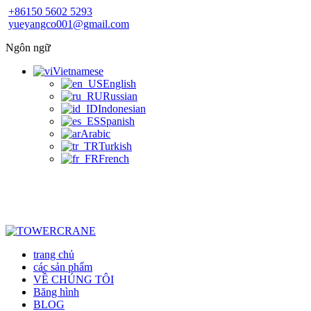
+86150 5602 5293
yueyangco001@gmail.com
Ngôn ngữ
Vietnamese
English
Russian
Indonesian
Spanish
Arabic
Turkish
French
trang chủ
các sản phẩm
VỀ CHÚNG TÔI
Băng hình
BLOG