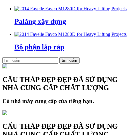
Palăng xây dựng
Bộ phận lắp ráp
CẨU THÁP ĐẸP ĐẸP ĐÃ SỬ DỤNG
NHÀ CUNG CẤP CHẤT LƯỢNG
Có nhà máy cung cấp của riêng bạn.
CẨU THÁP ĐẸP ĐẸP ĐÃ SỬ DỤNG
NHÀ CUNG CẤP CHẤT LƯỢNG