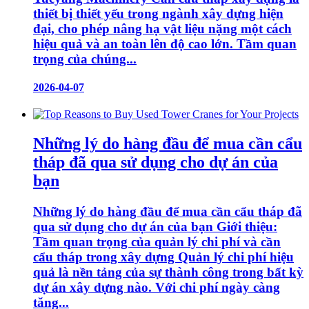
thiết bị thiết yếu trong ngành xây dựng hiện
đại, cho phép nâng hạ vật liệu nặng một cách
hiệu quả và an toàn lên độ cao lớn. Tầm quan
trọng của chúng...
2026-04-07
Những lý do hàng đầu để mua cần cẩu
tháp đã qua sử dụng cho dự án của
bạn
Những lý do hàng đầu để mua cần cẩu tháp đã
qua sử dụng cho dự án của bạn Giới thiệu:
Tầm quan trọng của quản lý chi phí và cần
cẩu tháp trong xây dựng Quản lý chi phí hiệu
quả là nền tảng của sự thành công trong bất kỳ
dự án xây dựng nào. Với chi phí ngày càng
tăng...