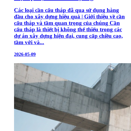
Các loại cần cẩu tháp đã qua sử dụng hàng
đầu cho xây dựng hiệu quả | Giới thiệu về cần
cẩu tháp và tầm quan trọng của chúng Cần
cẩu tháp là thiết bị không thể thiếu trong các
dự án xây dựng hiện đại, cung cấp chiều cao,
tầm với và...
2026-05-09