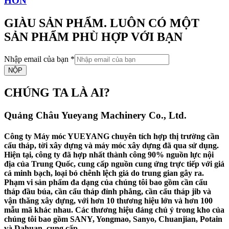
HƠN
GIÀU SẢN PHẨM. LUÔN CÓ MỘT
SẢN PHẨM PHÙ HỢP VỚI BẠN
Nhập email của bạn
*
NỘP
CHÚNG TA LÀ AI?
Quảng Châu Yueyang Machinery Co., Ltd.
Công ty Máy móc YUEYANG chuyên tích hợp thị trường cần
cẩu tháp, tời xây dựng và máy móc xây dựng đã qua sử dụng.
Hiện tại, công ty đã hợp nhất thành công 90% nguồn lực nội
địa của Trung Quốc, cung cấp nguồn cung ứng trực tiếp với giá
cả minh bạch, loại bỏ chênh lệch giá do trung gian gây ra.
Phạm vi sản phẩm đa dạng của chúng tôi bao gồm cần cẩu
tháp đầu búa, cần cẩu tháp đỉnh phẳng, cần cẩu tháp jib và
vận thăng xây dựng, với hơn 10 thương hiệu lớn và hơn 100
mẫu mã khác nhau. Các thương hiệu đáng chú ý trong kho của
chúng tôi bao gồm SANY, Yongmao, Sanyo, Chuanjian, Potain
và Dahuan, cung cấp