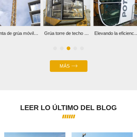
Grúa torre de techo plano XCMG XGT7018-10 a la venta en China
Elevando la eficiencia: la grúa torre POTAIN MC320
Grúa torre YongMao75
MÁS
LEER LO ÚLTIMO DEL BLOG