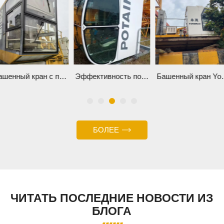
Башенный кран с плоским верхом XCMG XGT7018-10 для продажи в Китае
Эффективность подъема: башенный кран POTAIN MC320
Башенный кран Yo
БОЛЕЕ
ЧИТАТЬ ПОСЛЕДНИЕ НОВОСТИ ИЗ
БЛОГА