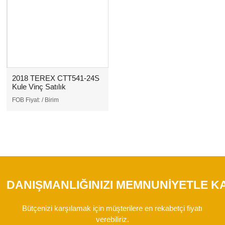
2018 TEREX CTT541-24S
Kule Vinç Satılık
FOB Fiyat:
/ Birim
DANIŞMANLIĞINIZI MEMNUNIYETLE K
Bütçenizi karşılamak için müşterilere en rekabetçi fiyatı
verebiliriz.