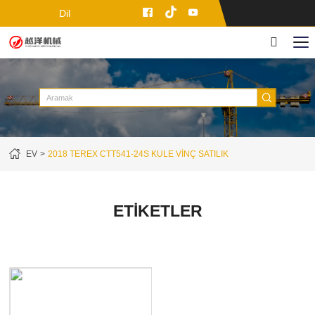
Dil
EV
2018 TEREX CTT541-24S KULE VINÇ SATILIK
ETIKETLER