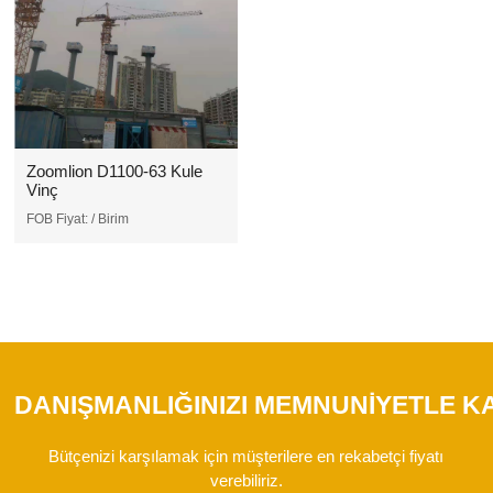
Zoomlion D1100-63 Kule
Vinç
FOB Fiyat:
/ Birim
DANIŞMANLIĞINIZI MEMNUNIYETLE K
Bütçenizi karşılamak için müşterilere en rekabetçi fiyatı
verebiliriz.