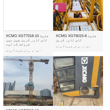
XCMG XGT6015-8 فلیٹ
XCMG XGT7018-10 فلیٹ
ٹاپ ٹاور کرین
ٹاپ ٹاور کرین چین میں
فروخت کے لیے
ایف او بی کی قیمت:
/ یونٹ
ایف او بی کی قیمت:
/ یونٹ