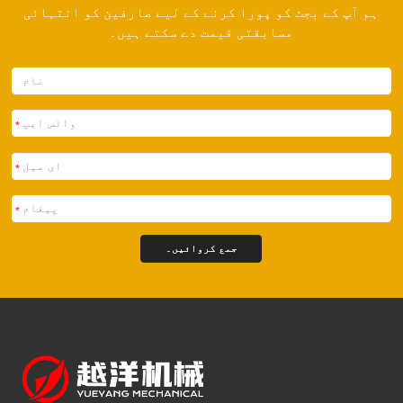
ہم آپ کے بجٹ کو پورا کرنے کے لیے صارفین کو انتہائی
مسابقتی قیمت دے سکتے ہیں۔
*
*
*
جمع کروائیں۔