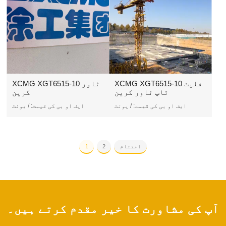
XCMG XGT6515-10 فلیٹ
XCMG XGT6515-10 ٹاور
ٹاپ ٹاور کرین
کرین
ایف او بی کی قیمت:
/ یونٹ
ایف او بی کی قیمت:
/ یونٹ
اختتام
2
1
آپ کی مشاورت کا خیر مقدم کرتے ہیں۔