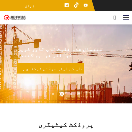
زبان
استعمال شدہ فلیٹ ٹاپ ٹاور کرین
کوالٹی فراہم کنندہ
آپ کی اپنی سپلائی فیکٹری ہے.
پروڈکٹ کیٹیگری