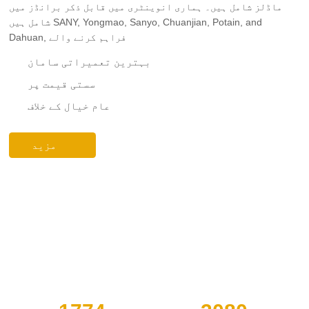
ماڈلز شامل ہیں۔ ہماری انوینٹری میں قابل ذکر برانڈز میں
شامل ہیں SANY, Yongmao, Sanyo, Chuanjian, Potain, and
Dahuan, فراہم کرنے والے
بہترین تعمیراتی سامان
سستی قیمت پر
عام خیال کے خلاف
مزید