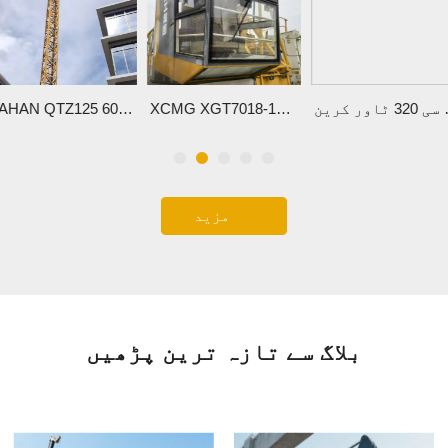
کارکردگی کو بڑھانا: پوٹین ایم سی 320 ٹاور کرین
XCMG XGT7018-10 فلیٹ ٹاپ ٹاور کرین چین میں فروخت کے لیے
DAHAN QTZ125 6015 8 ٹن لفٹنگ کی صلاحیت کے ساتھ برائے فروخت
مزید
بلاگ سے تازہ ترین پڑھیں