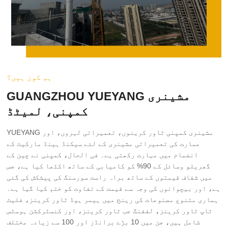
ہم کون ہیں؟
GUANGZHOU YUEYANG مشینری
کمپنی، لمیٹڈ
YUEYANG مشینری کمپنی ٹاور کرینوں، تعمیراتی لہروں، اور
عمارت کی تعمیراتی مشینری کے لئے سیکنڈ ہینڈ مارکیٹ کے
انضمام میں مہارت رکھتی ہے۔ فی الحال، کمپنی نے چین کے
گھریلو وسائل کے 90% کو کامیابی کے ساتھ اکٹھا کیا ہے، جس
میں شفاف قیمتوں کے ساتھ براہ راست سورسنگ کی پیشکش کی گئی
ہے، اور بیچوانوں کی وجہ سے قیمت کے تفاوت کو ختم کیا گیا ہے۔
ہماری متنوع مصنوعات کی رینج میں ہیمر ہیڈ ٹاور کرینز، فلیٹ
ٹاپ ٹاور کرینز، لففنگ جب ٹاور کرینز، اور کنسٹرکشن ہوسٹس
شامل ہیں، جن میں 10 بڑے برانڈز اور 100 سے زیادہ مختلف