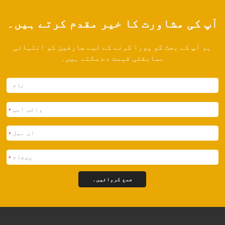
آپ کی مشاورت کا خیر مقدم کرتے ہیں۔
ہم آپ کے بجٹ کو پورا کرنے کے لیے صارفین کو انتہائی
مسابقتی قیمت دے سکتے ہیں۔
*
*
*
جمع کروائیں۔