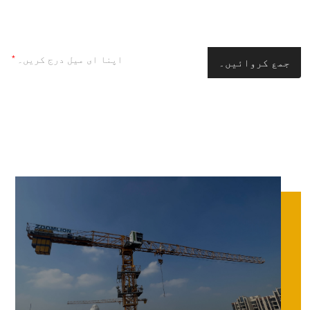
آپ کے لیے موزوں پروڈکٹ
*
جمع کروائیں۔