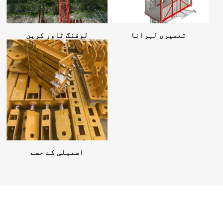
تعمیری لہرانا
لوفنگ ٹاور کرین
اسمبلی کے حصے
پروڈکٹس سے بھرپور۔ وہاں ہمیشہ ہوتا ہے۔