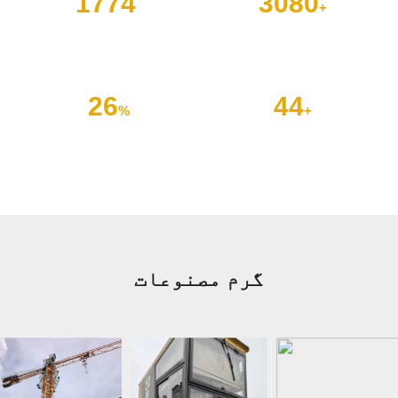
2016
3500
+
سامان
قائم کیا
30
50
%
+
ممالک کو فروخت کیا گیا۔
سالانہ فروخت میں اضافہ
گرم مصنوعات