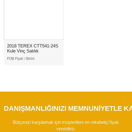
2018 TEREX CTT541-24S
Kule Vinç Satılık
FOB Fiyat:
/ Birim
DANIŞMANLIĞINIZI MEMNUNIYETLE K
Bütçenizi karşılamak için müşterilere en rekabetçi fiyatı
verebiliriz.