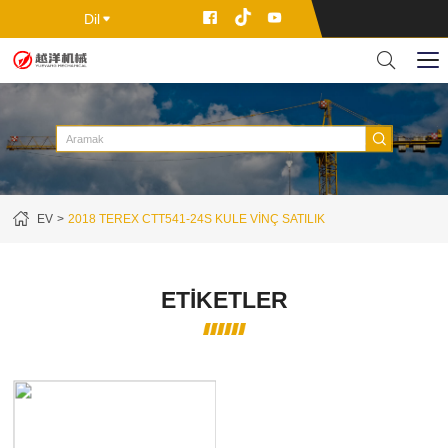
Dil
EV
2018 TEREX CTT541-24S KULE VINÇ SATILIK
ETIKETLER