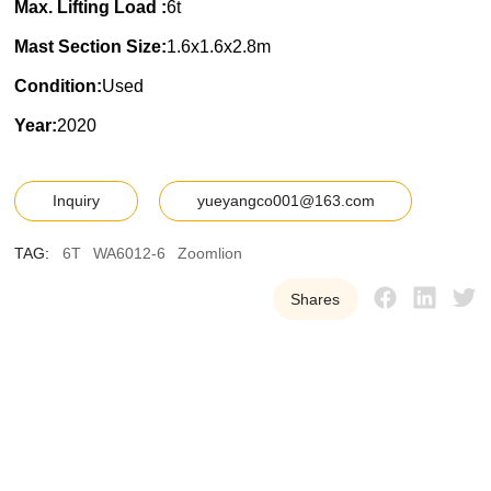
Max. Lifting Load :
6t
Mast Section Size:
1.6x1.6x2.8m
Condition:
Used
Year:
2020
Inquiry
yueyangco001@163.com
TAG:
6T
WA6012-6
Zoomlion
Shares
Y
U
E
Y
A
N
G
W
e
p
r
o
v
i
d
e
o
u
r
c
u
s
t
o
m
e
r
s
w
i
t
h
h
i
g
h
-
q
u
a
l
i
t
y
,
r
e
l
i
a
b
l
e
u
s
e
d
t
o
w
e
r
c
r
a
n
e
e
q
u
i
p
m
e
n
t
t
o
h
e
l
p
t
h
e
m
i
m
p
r
o
v
e
e
f
f
i
c
i
e
n
c
y
a
n
d
r
e
d
u
c
e
c
o
s
t
s