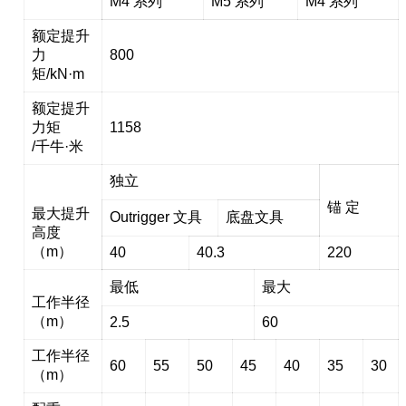
M4 系列
M5 系列
M4 系列
额定提升
力
800
矩/kN·m
额定提升
力矩
1158
/千牛·米
独立
锚 定
最大提升
Outrigger 文具
底盘文具
高度
（m）
40
40.3
220
最低
最大
工作半径
（m）
2.5
60
工作半径
60
55
50
45
40
35
30
（m）