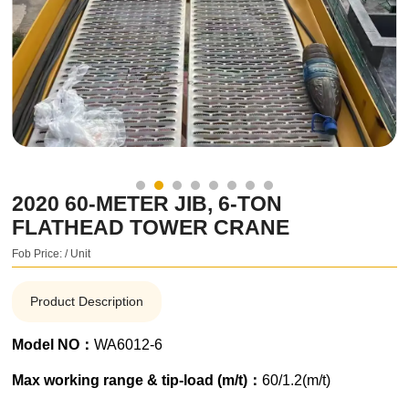
2020 60-METER JIB, 6-TON
FLATHEAD TOWER CRANE
Fob Price: / Unit
Product Description
Model NO：
WA6012-6
Max working range & tip-load (m/t)：
60/1.2(m/t)