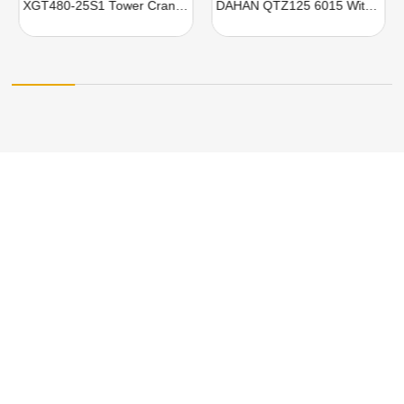
XGT480-25S1 Tower Cranes For Sale
DAHAN QTZ125 6015 With 8 Ton Lifting Capacity For Sale
I hope these questions can help you. If you have
any questions, please feel free to contact us.