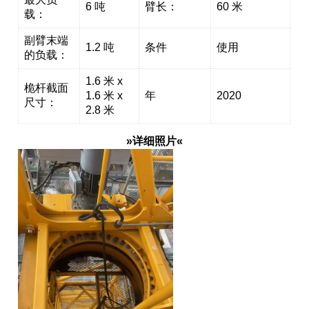
6 吨
臂长：
60 米
载：
副臂末端
1.2 吨
条件
使用
的负载：
1.6 米 x
桅杆截面
1.6 米 x
年
2020
尺寸：
2.8 米
»详细照片«