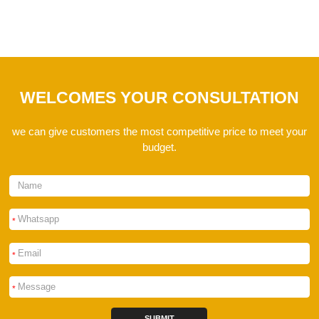
WELCOMES YOUR CONSULTATION
we can give customers the most competitive price to meet your
budget.
*
*
*
SUBMIT