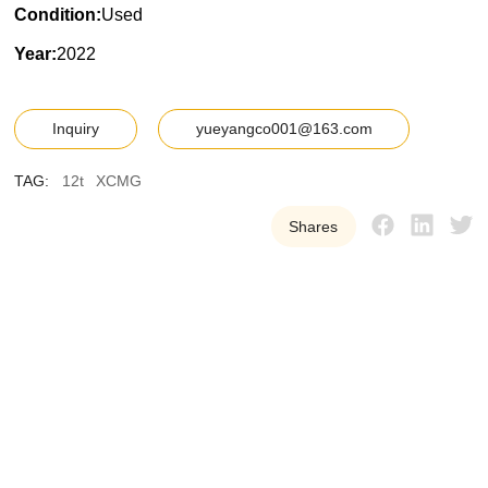
Condition:
Used
Year:
2022
Inquiry
yueyangco001@163.com
TAG:
12t
XCMG
Shares
Y
U
E
Y
A
N
G
W
e
p
r
o
v
i
d
e
o
u
r
c
u
s
t
o
m
e
r
s
w
i
t
h
h
i
g
h
-
q
u
a
l
i
t
y
,
r
e
l
i
a
b
l
e
u
s
e
d
t
o
w
e
r
c
r
a
n
e
e
q
u
i
p
m
e
n
t
t
o
h
e
l
p
t
h
e
m
i
m
p
r
o
v
e
e
f
f
i
c
i
e
n
c
y