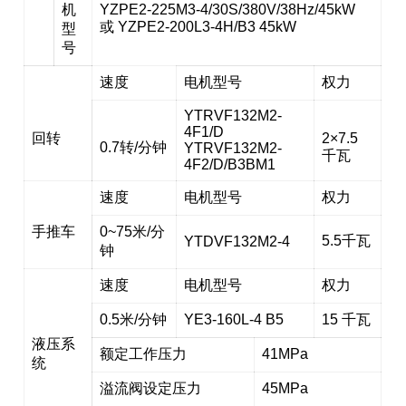
机
YZPE2-225M3-4/30S/380V/38Hz/45kW
或 YZPE2-200L3-4H/B3 45kW
型
号
速度
电机型号
权力
YTRVF132M2-
4F1/D
回转
2×7.5
0.7转/分钟
YTRVF132M2-
千瓦
4F2/D/B3BM1
速度
电机型号
权力
手推车
0~75米/分
5.5千瓦
YTDVF132M2-4
钟
速度
电机型号
权力
0.5米/分钟
YE3-160L-4 B5
15 千瓦
液压系
额定工作压力
41MPa
统
溢流阀设定压力
45MPa