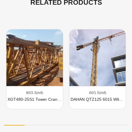
RELATED PRODUCTS
80/3.3(m/t)
60/1.5(m/t)
XGT480-25S1 Tower Cranes For Sale
DAHAN QTZ125 6015 With 8 Ton Lifting Capacity For Sale