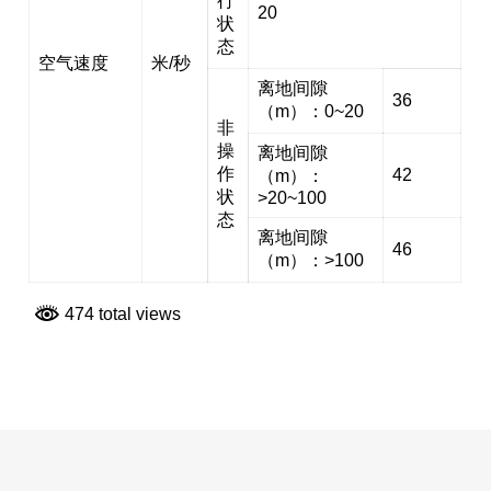
行
20
状
态
空气速度
米/秒
离地间隙
36
（m）：0~20
非
操
离地间隙
作
42
（m）：
状
>20~100
态
离地间隙
46
（m）：>100
474 total views