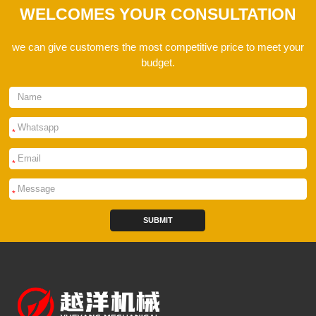
WELCOMES YOUR CONSULTATION
we can give customers the most competitive price to meet your
budget.
*
*
*
SUBMIT