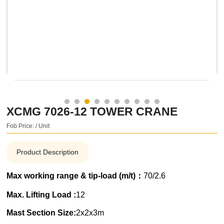
XCMG 7026-12 TOWER CRANE
Fob Price: / Unit
Product Description
Max working range & tip-load (m/t)：
70/2.6
Max. Lifting Load :
12
Mast Section Size:
2x2x3m