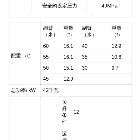
安全阀设定压力
49MPa
副臂
重量
副臂
重量
（米）
（t）
（米）
（t）
60
16.1
40
12.9
配重 （t）
55
16.1
35
10.6
50
15.1
30
9.7
45
12.9
总功率/ kW
42千瓦
顶
升
12
条
件
运