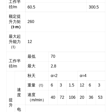
工作半
径/m
60.5
300.5
额定提
升力矩
260
（t·m）
最大起
升能力
12
（t）
最低
70
工作半
最大
径/m
2.8
秋天
α=2
α=4
重量 （t）
6
3
1.5
12
6
3
速
速度
度
40
72
106
20
36
53
提
（m/min）
升
电