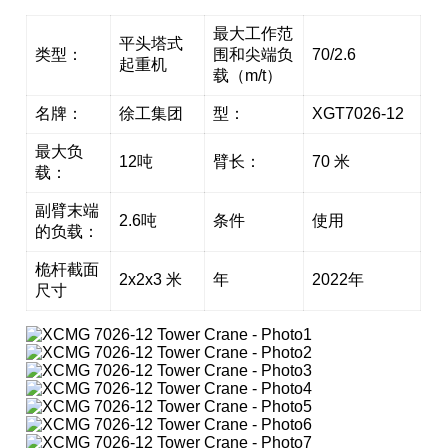
最大工作范
平头塔式
类型：
围和尖端负
70/2.6
起重机
载（m/t）
名牌：
徐工集团
型：
XGT7026-12
最大负
12吨
臂长：
70 米
载：
副臂末端
2.6吨
条件
使用
的负载：
桅杆截面
2x2x3 米
年
2022年
尺寸